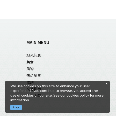
MAIN MENU
观光信息
美食
购物
热点聚焦
预约
We use cookies on this site to enhance your user
交通指南
experience. If you continue to browse, you accept the
use of cookies on our site. See our
cookies policy
for more
个人收藏
information.
Accept