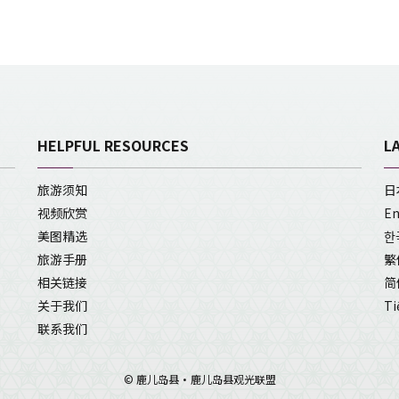
HELPFUL RESOURCES
L
旅游须知
日
视频欣赏
En
美图精选
한
旅游手册
繁
相关链接
简
关于我们
Ti
联系我们
© 鹿儿岛县・鹿儿岛县观光联盟