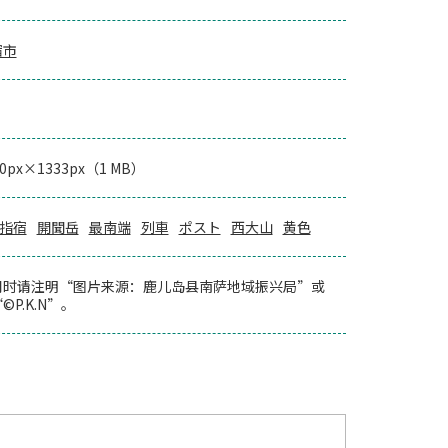
宿市
00px×1333px（1 MB）
指宿
開聞岳
最南端
列車
ポスト
西大山
黄色
用时请注明“图片来源：鹿儿岛县南萨地域振兴局”或
©P.K.N”。