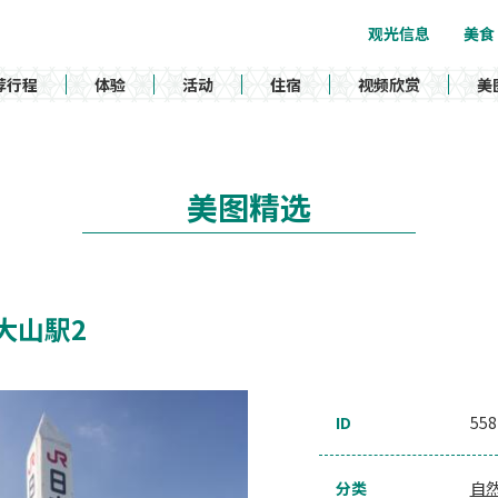
观光信息
美食
荐行程
体验
活动
住宿
视频欣赏
美
美图精选
 西大山駅2
ID
558
分类
自