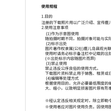
使用规程
目的
注册的下载照片用以广泛介绍、宣传鹿
使用注意事项
作为示意图使用
随拍摄时期不同，拍摄对象可能与实
标示出处
图片著作权隶属(公社)鹿儿岛县观光
使用时请务必标示备注栏中记载的出
(※出处标示内容随图片而异)
禁止使用
禁止违反公序良俗的使用方式。
下载图片资料禁止用于销售、租赁或
编辑等处理方式
根据使用目的，允许必要最低限度的
大、缩小，以致明显损害图片原有形
※经认定违反相关规定时，除立即勒
※使用者应对图片使用负责。因使用