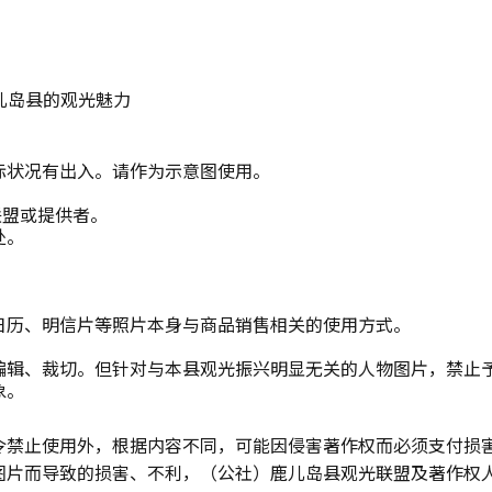
儿岛县的观光魅力
际状况有出入。请作为示意图使用。
联盟或提供者。
处。
日历、明信片等照片本身与商品销售相关的使用方式。
编辑、裁切。但针对与本县观光振兴明显无关的人物图片，禁止
象。
令禁止使用外，根据内容不同，可能因侵害著作权而必须支付损
图片而导致的损害、不利，（公社）鹿儿岛县观光联盟及著作权