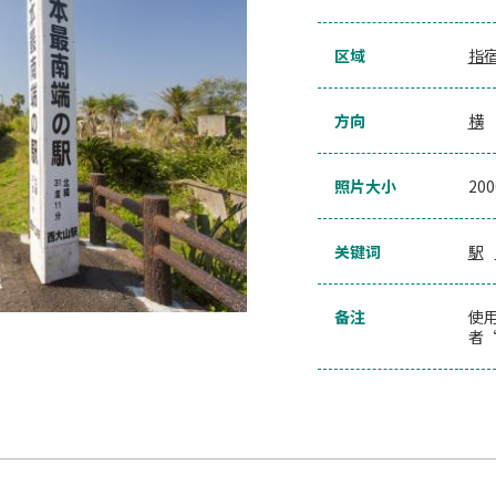
区域
指
方向
横
照片大小
20
关键词
駅
备注
使
者“