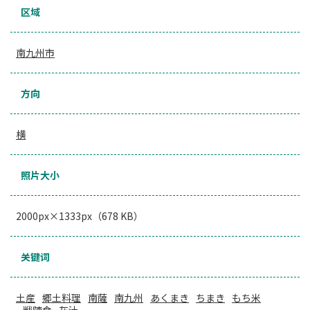
区域
南九州市
方向
横
照片大小
2000px×1333px（678 KB）
关键词
土産
郷土料理
南薩
南九州
あくまき
ちまき
もち米
戦陣食
灰汁