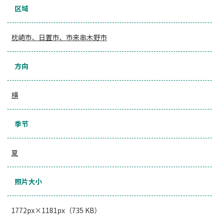
区域
枕崎市、日置市、市来串木野市
方向
横
季节
夏
照片大小
1772px×1181px（735 KB）