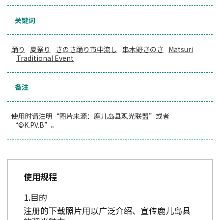
关键词
踊り
夏祭り
さのさ踊り市中流し
串木野さのさ
Matsuri
Traditional Event
备注
使用时请注明“图片来源：鹿儿岛县观光联盟”或者
“©K.P.V.B”。
使用规程
目的
注册的下载照片用以广泛介绍、宣传鹿儿岛县