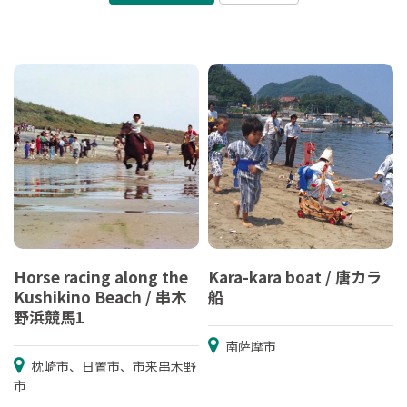
Horse racing along the
Kara-kara boat / 唐カラ
Kushikino Beach / 串木
船
野浜競馬1
南萨摩市
枕崎市、日置市、市来串木野
市