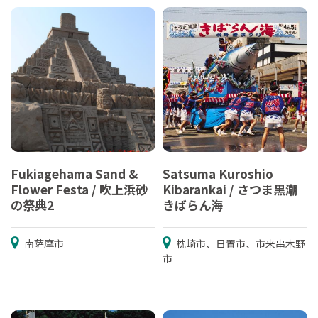
Fukiagehama Sand &
Satsuma Kuroshio
Flower Festa / 吹上浜砂
Kibarankai / さつま黒潮
の祭典2
きばらん海
南萨摩市
枕崎市、日置市、市来串木野
市