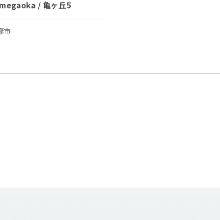
amegaoka / 亀ヶ丘5
摩市