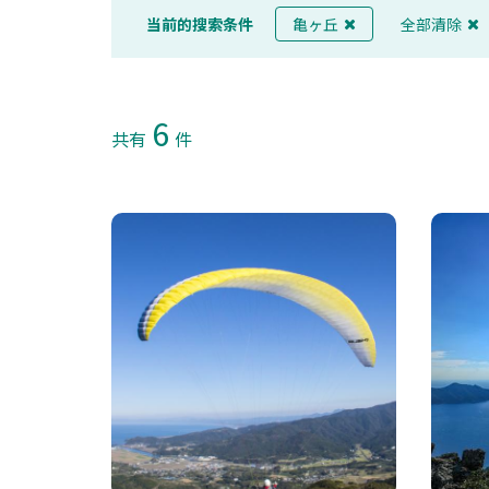
当前的搜索条件
亀ヶ丘
全部清除
6
共有
件