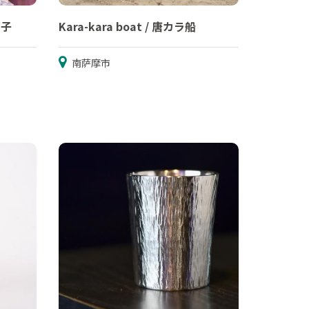
切子
Kara-kara boat / 唐カラ船
南萨摩市