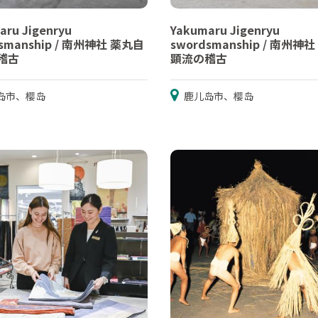
aru Jigenryu
Yakumaru Jigenryu
dsmanship / 南州神社 薬丸自
swordsmanship / 南州神
稽古
顕流の稽古
岛市、樱岛
鹿儿岛市、樱岛