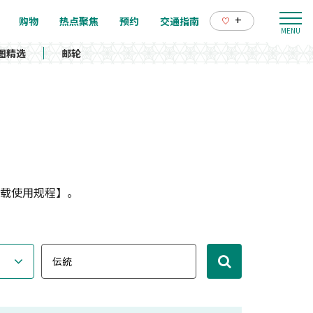
+
购物
热点聚焦
预约
交通指南
图精选
邮轮
载使用规程】。