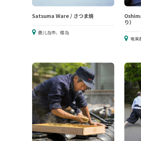
Satsuma Ware / さつま焼
Oshim
り）
鹿儿岛市、樱岛
奄美