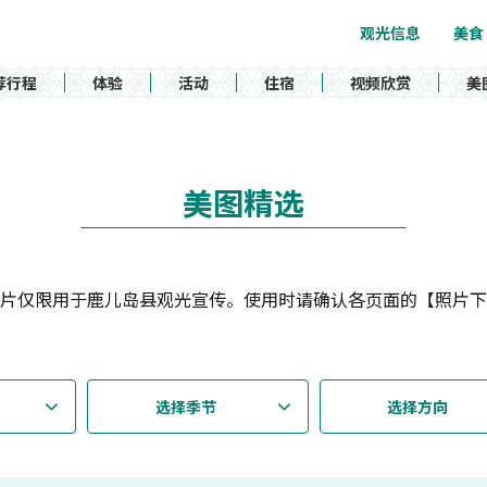
观光信息
美食
荐行程
体验
活动
住宿
视频欣赏
美
美图精选
片仅限用于鹿儿岛县观光宣传。使用时请确认各页面的【照片下
选择季节
选择方向