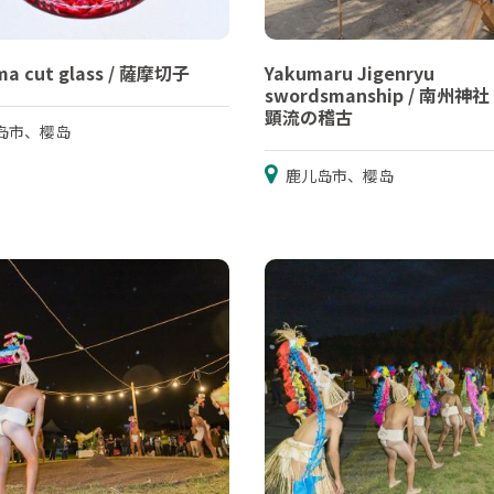
ma cut glass / 薩摩切子
Yakumaru Jigenryu
swordsmanship / 南州神
顕流の稽古
岛市、樱岛
鹿儿岛市、樱岛