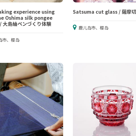
king experience using
Satsuma cut glass / 薩摩
e Oshima silk pongee
ic / 大島紬ペンづくり体験
鹿儿岛市、樱岛
岛市、樱岛