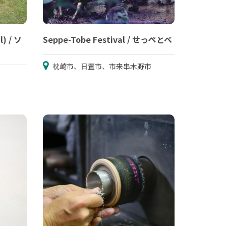
l) / ソ
Seppe-Tobe Festival / せっぺとべ
枕崎市、日置市、市来串木野市