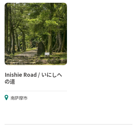
Inishie Road / いにしへ
の道
南萨摩市