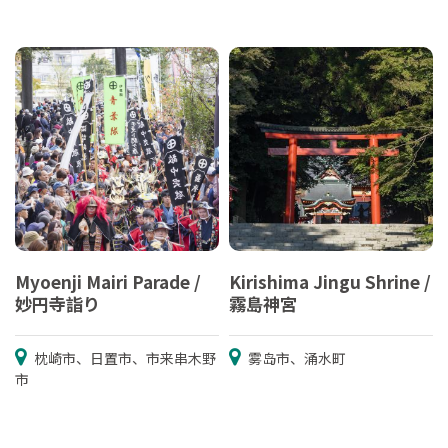
Myoenji Mairi Parade /
Kirishima Jingu Shrine /
妙円寺詣り
霧島神宮
枕崎市、日置市、市来串木野
雾岛市、涌水町
市