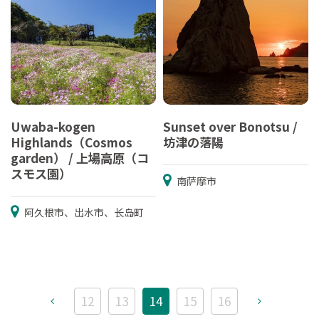
Uwaba-kogen
Sunset over Bonotsu /
Highlands（Cosmos
坊津の落陽
garden） / 上場高原（コ
スモス園）
南萨摩市
阿久根市、出水市、长岛町
12
13
14
15
16