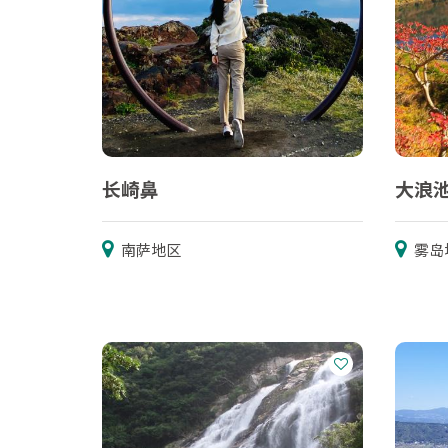
长崎鼻
大浪
南萨地区
雾岛