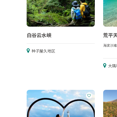
白谷云水峡
荒平
海滨沙滩
种子屋久地区
大隅