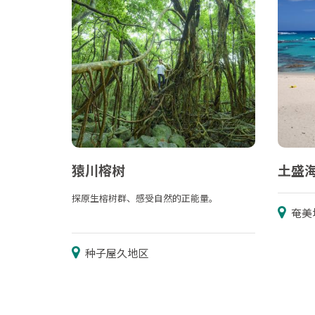
猿川榕树
土盛
探原生榕树群、感受自然的正能量。
奄美
种子屋久地区