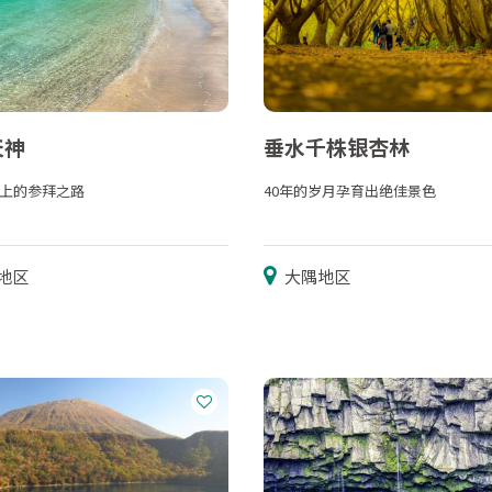
天神
垂水千株银杏林
上的参拜之路
40年的岁月孕育出绝佳景色
地区
大隅地区