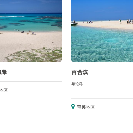
海岸
百合滨
与论岛
地区
奄美地区