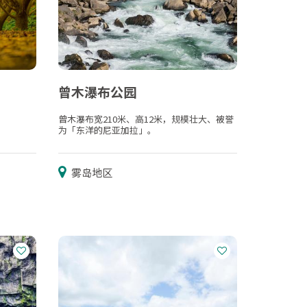
曾木瀑布公园
曾木瀑布宽210米、高12米，规模壮大、被誉
为「东洋的尼亚加拉」。
雾岛地区