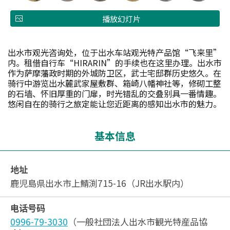
播放幻灯片
出水市观光咨询处，位于出水车站观光特产品馆“飞来里”
内。租借自行车“HIRARIN”的手续也在这里办理。出水市
作为萨摩藩政时期的外城防卫区，武士宅邸群历史悠久。在
骑行中游览出水麓武家屋敷群、箱崎八幡神社等，修砌工整
的石墙、怀旧厚重的门扉，时光错乱的交叠别具一番情趣。
悠闲自在的骑行之旅定能让您近距离的感知出水市的魅力。
基本信息
地址
鹿児島県出水市上鯖渕715-16（JR出水駅内）
电话号码
0996-79-3030
（一般社団法人出水市観光特産品協