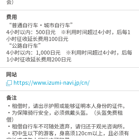
会）
费用
“普通自行车・城市自行车”
4小时以内：500日元 ※利用时间超过4小时，后每1
小时征收延长费用100日元
“公路自行车”
4小时以内：1,000日元 ※利用时间超过4小时，后每
1小时征收延长费用200日元
网站
https://www.izumi-navi.jp/cn/
备注
・租借时，请出示护照或能够证明本人身份的证件。
・为保障骑行安全，必须佩戴头盔。（头盔免费租
借）
・租借自行车不可随处遗弃，请归还于观光咨询所。
・初中生以下的游客，身高须120cm以上，且必须有