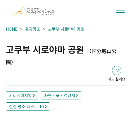
HOME
관광명소
고쿠부 시로야마 공원
고쿠부 시로야마 공원
（国分城山公
園）
가고 싶어요
기리시마지역
자연・꽃・경관지
절경 명소 베스트 10