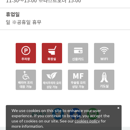
11:30～15:00 ※라스트오더 15:00
휴업일
일 ※공휴일 휴무
We use cookies on this site to enhance your user
공유하기
experience. If you continue to browse, you accept the
use of cookies on our site. See our
cookies policy
for
more information.