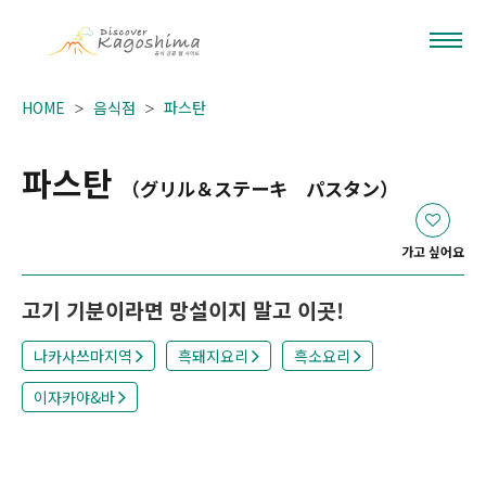
HOME
음식점
파스탄
파스탄
（グリル＆ステーキ パスタン）
가고 싶어요
고기 기분이라면 망설이지 말고 이곳!
나카사쓰마지역
흑돼지요리
흑소요리
이자카야&바