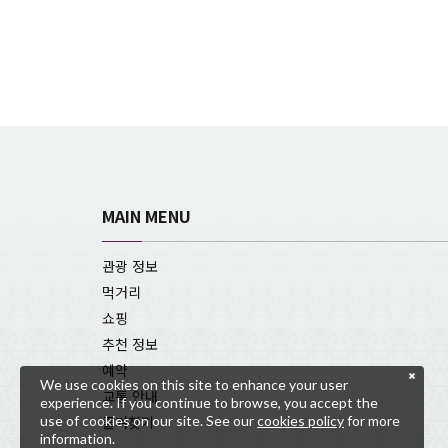
MAIN MENU
관광 정보
먹거리
쇼핑
추천 정보
예약
We use cookies on this site to enhance your user
교통 안내
experience. If you continue to browse, you accept the
use of cookies on our site. See our
cookies policy
for more
즐겨찾기
information.