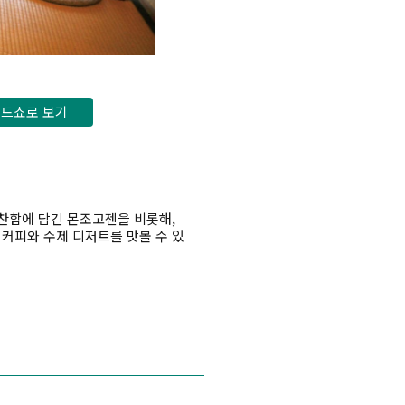
드쇼로 보기
찬합에 담긴 몬조고젠을 비롯해,
 커피와 수제 디저트를 맛볼 수 있