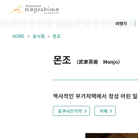
여행지
HOME
음식점
몬조
몬조
（武家茶房 Monjo）
역사적인 무가저택에서 정성 어린 일
호쿠사쓰지역
카페