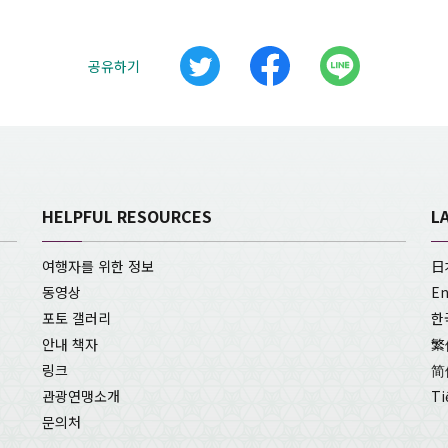
공유하기
HELPFUL RESOURCES
L
여행자를 위한 정보
日
동영상
En
포토 갤러리
한
안내 책자
繁
링크
简
관광연맹소개
Ti
문의처