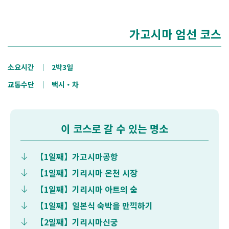
가고시마 엄선 코스
소요시간
｜
2박3일
교통수단
｜
택시・차
이 코스로 갈 수 있는 명소
【1일째】가고시마공항
【1일째】기리시마 온천 시장
【1일째】기리시마 아트의 숲
【1일째】일본식 숙박을 만끽하기
【2일째】기리시마신궁