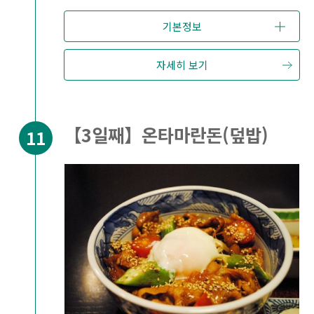
기본정보
자세히 보기
【3일째】온타마란돈(덮밥)