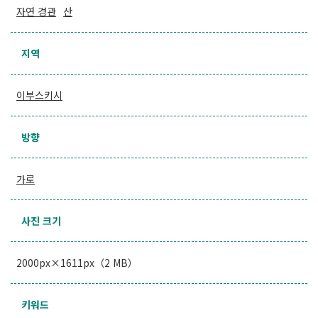
자연 경관
산
지역
이부스키시
방향
가로
사진 크기
2000px×1611px（2 MB）
키워드