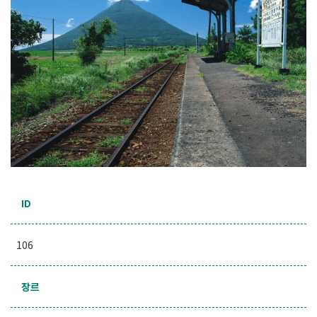
ID
106
장르