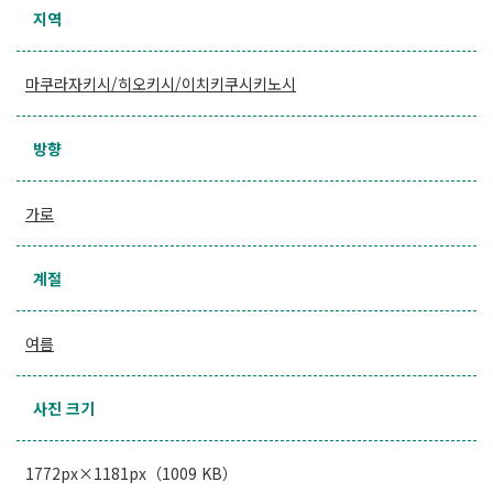
지역
마쿠라자키시/히오키시/이치키쿠시키노시
방향
가로
계절
여름
사진 크기
1772px×1181px（1009 KB）