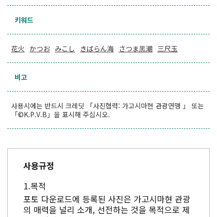
키워드
花火
かつお
みこし
きばらん海
さつま黒潮
三尺玉
비고
사용시에는 반드시 크레딧 「사진협력: 가고시마현 관광연맹 」 또는
「©K.P.V.B」을 표시해 주십시오.
사용규정
목적
포토 다운로드에 등록된 사진은 가고시마현 관광
의 매력을 널리 소개, 선전하는 것을 목적으로 제