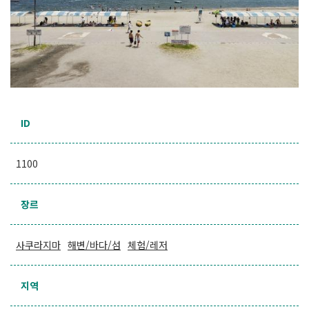
ID
1100
장르
사쿠라지마
해변/바다/섬
체험/레저
지역