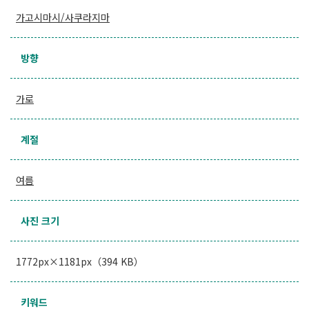
가고시마시/사쿠라지마
방향
가로
계절
여름
사진 크기
1772px×1181px（394 KB）
키워드