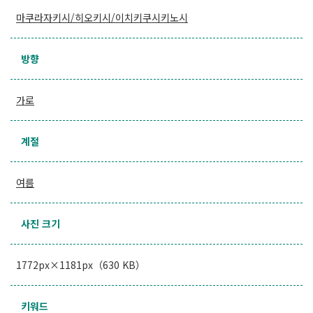
마쿠라자키시/히오키시/이치키쿠시키노시
방향
가로
계절
여름
사진 크기
1772px×1181px（630 KB）
키워드