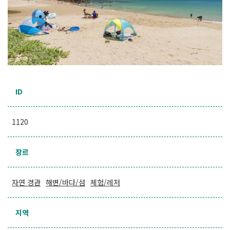
ID
1120
장르
자연 경관
해변/바다/섬
체험/레저
지역