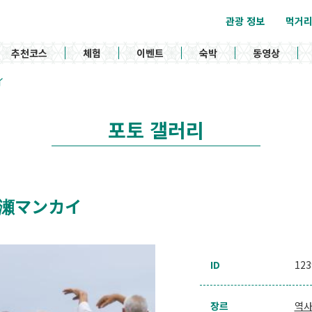
관광 정보
먹거
추천코스
체험
이벤트
숙박
동영상
イ
포토 갤러리
 / 平瀬マンカイ
ID
123
장르
역사