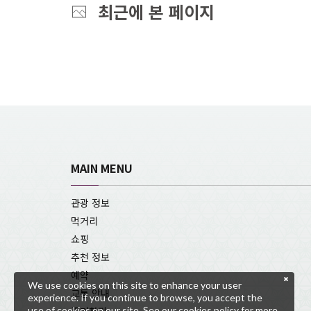
최근에 본 페이지
MAIN MENU
관광 정보
먹거리
쇼핑
추천 정보
예약
We use cookies on this site to enhance your user
교통 안내
experience. If you continue to browse, you accept the
use of cookies on our site. See our
cookies policy
for more