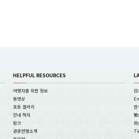
HELPFUL RESOURCES
L
여행자를 위한 정보
日
동영상
En
포토 갤러리
한
안내 책자
繁
링크
简
관광연맹소개
Ti