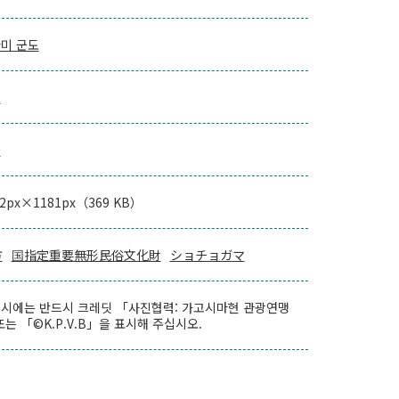
미 군도
로
을
72px×1181px（369 KB）
方
国指定重要無形民俗文化財
ショチョガマ
시에는 반드시 크레딧 「사진협력: 가고시마현 관광연맹
또는 「©K.P.V.B」을 표시해 주십시오.