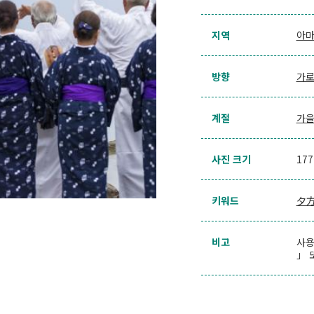
지역
아마
방향
가
계절
가
사진 크기
17
키워드
夕
비고
사용
」 