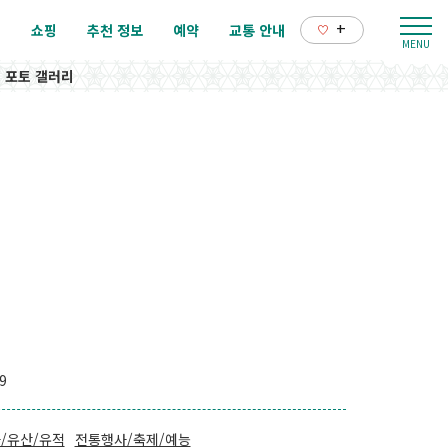
+
리
쇼핑
추천 정보
예약
교통 안내
포토 갤러리
9
/유산/유적
전통행사/축제/예능