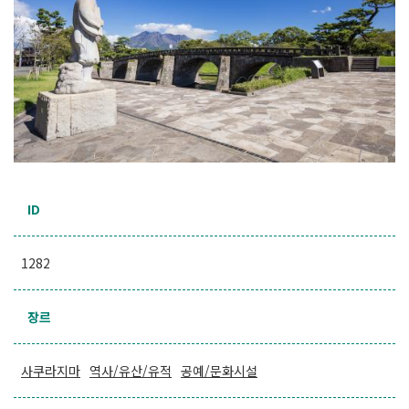
ID
1282
장르
사쿠라지마
역사/유산/유적
공예/문화시설