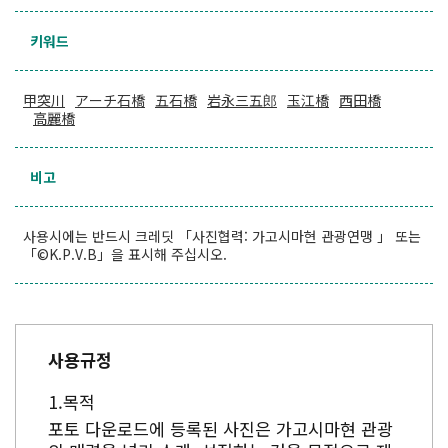
키워드
甲突川
アーチ石橋
五石橋
岩永三五郎
玉江橋
西田橋
高麗橋
비고
사용시에는 반드시 크레딧 「사진협력: 가고시마현 관광연맹 」 또는
「©K.P.V.B」을 표시해 주십시오.
사용규정
목적
포토 다운로드에 등록된 사진은 가고시마현 관광