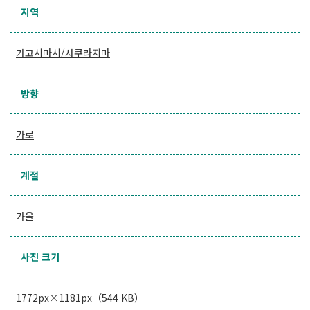
지역
가고시마시/사쿠라지마
방향
가로
계절
가을
사진 크기
1772px×1181px（544 KB）