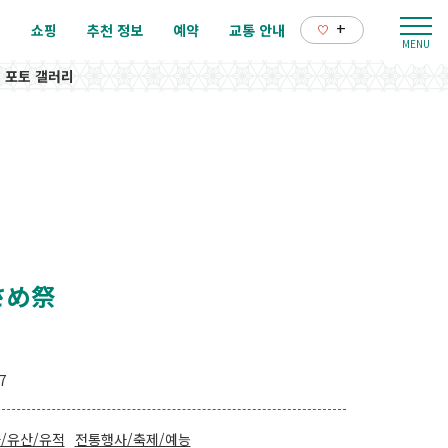
+
리
쇼핑
추천 정보
예약
교통 안내
포토 갤러리
ぶさめ祭
7
/유산/유적
전통행사/축제/예능