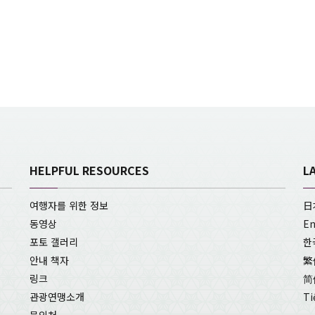
HELPFUL RESOURCES
L
여행자를 위한 정보
日
동영상
En
포토 갤러리
한
안내 책자
繁
링크
简
관광연맹소개
Ti