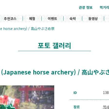
관광 정보
먹거
추천코스
체험
이벤트
숙박
동영상
nese horse archery) / 高山やぶさめ祭
포토 갤러리
l (Japanese horse archery) / 高山や
ID
138
장르
역사