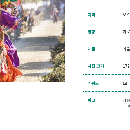
지역
오스
방향
가
계절
가
사진 크기
17
키워드
四
비고
사용
」 