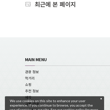
최근에 본 페이지
MAIN MENU
관광 정보
먹거리
쇼핑
추천 정보
예약
We use cookies on this site to enhance your user
교통 안내
experience. If you continue to browse, you accept the
use of cookies on our site. See our
cookies policy
for more