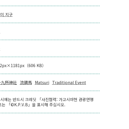
미 지구
로
을
72px×1181px（606 KB）
十九所神社
流鏑馬
Matsuri
Traditional Event
시에는 반드시 크레딧 「사진협력: 가고시마현 관광연맹
또는 「©K.P.V.B」을 표시해 주십시오.