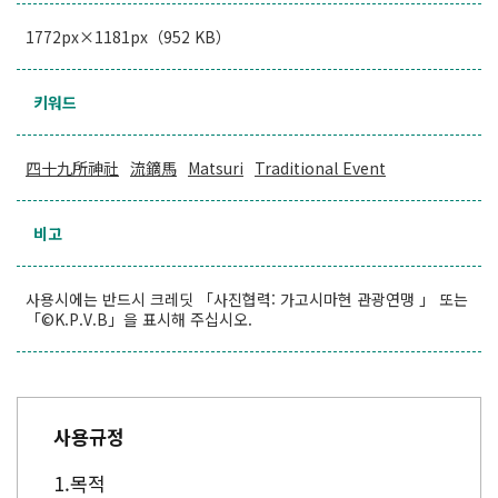
1772px×1181px（952 KB）
키워드
四十九所神社
流鏑馬
Matsuri
Traditional Event
비고
사용시에는 반드시 크레딧 「사진협력: 가고시마현 관광연맹 」 또는
「©K.P.V.B」을 표시해 주십시오.
사용규정
목적