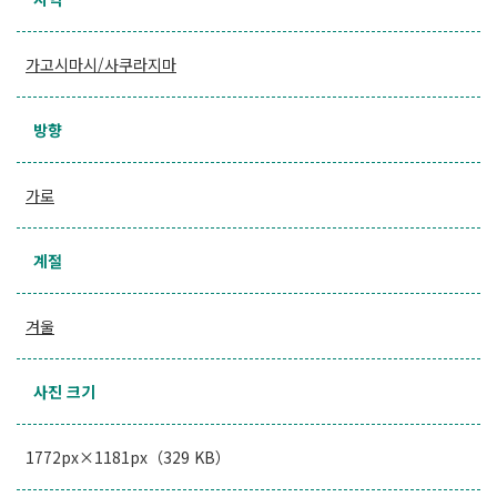
가고시마시/사쿠라지마
방향
가로
계절
겨울
사진 크기
1772px×1181px（329 KB）