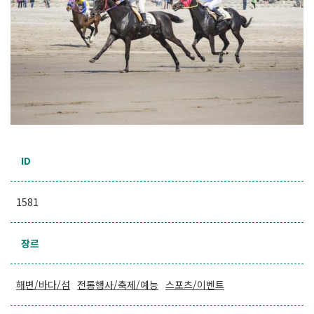
ID
1581
장르
해변/바다/섬
전통행사/축제/예능
스포츠/이벤트