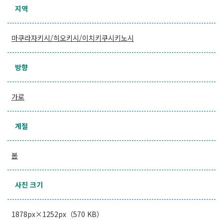
지역
마쿠라자키시/히오키시/이치키쿠시키노시
방향
가로
계절
봄
사진 크기
1878px×1252px（570 KB）