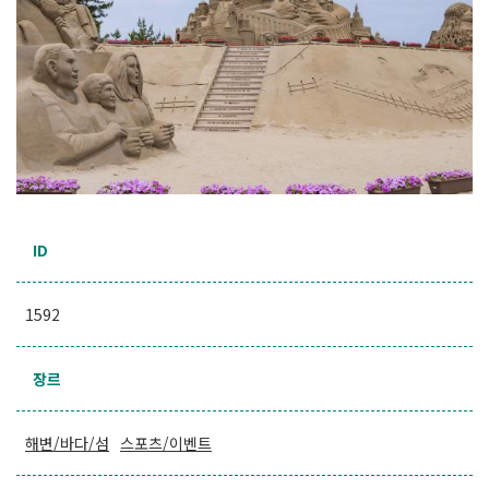
ID
1592
장르
해변/바다/섬
스포츠/이벤트