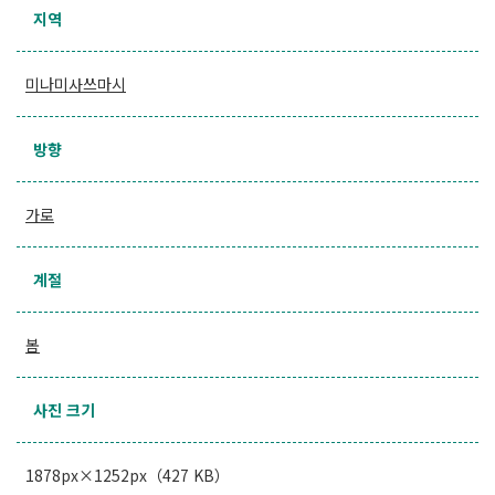
지역
미나미사쓰마시
방향
가로
계절
봄
사진 크기
1878px×1252px（427 KB）