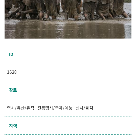
ID
1628
장르
역사/유산/유적
전통행사/축제/예능
신사/불각
지역