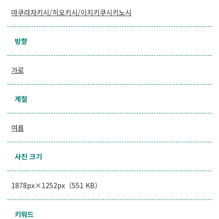
마쿠라자키시/히오키시/이치키쿠시키노시
방향
가로
계절
여름
사진 크기
1878px×1252px（551 KB）
키워드