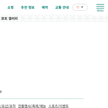
+
리
쇼핑
추천 정보
예약
교통 안내
포토 갤러리
4
/유산/유적
전통행사/축제/예능
스포츠/이벤트