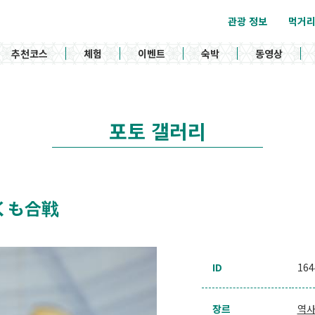
관광 정보
먹거
추천코스
체험
이벤트
숙박
동영상
포토 갤러리
 / くも合戦
ID
164
장르
역사