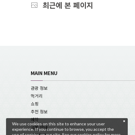
최근에 본 페이지
MAIN MENU
관광 정보
먹거리
쇼핑
추천 정보
예약
We use cookies on this site to enhance your user
교통 안내
experience. If you continue to browse, you accept the
use of cookies on our site. See our
cookies policy
for more