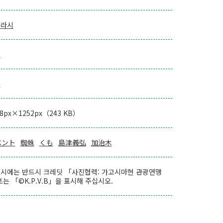
이라시
로
름
78px×1252px（243 KB）
ベント
蜘蛛
くも
島津義弘
加治木
시에는 반드시 크레딧 「사진협력: 가고시마현 관광연맹
또는 「©K.P.V.B」을 표시해 주십시오.