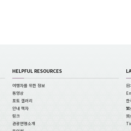
HELPFUL RESOURCES
L
여행자를 위한 정보
日
동영상
En
포토 갤러리
한
안내 책자
繁
링크
简
관광연맹소개
Ti