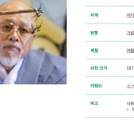
지역
아
방향
가
계절
여
사진 크기
18
키워드
イ
비고
사용
」 