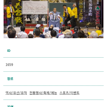
ID
1659
장르
역사/유산/유적
전통행사/축제/예능
스포츠/이벤트
지역