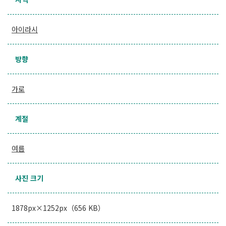
아이라시
방향
가로
계절
여름
사진 크기
1878px×1252px（656 KB）