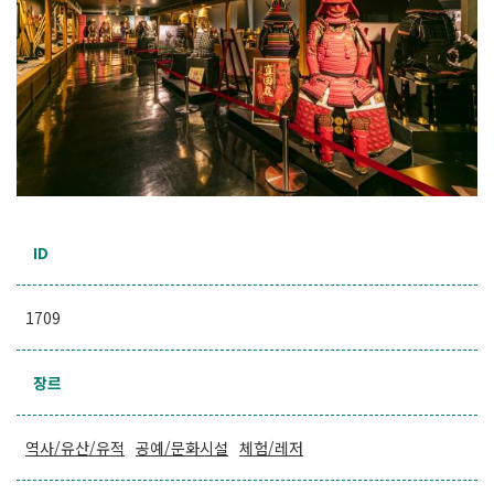
ID
1709
장르
역사/유산/유적
공예/문화시설
체험/레저