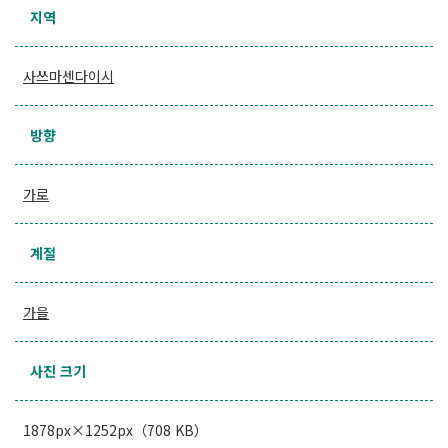
지역
사쓰마센다이시
방향
가로
계절
가을
사진 크기
1878px×1252px（708 KB）