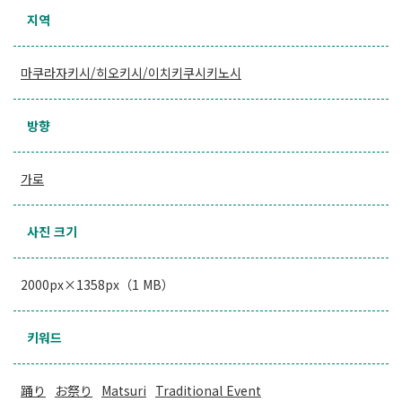
지역
마쿠라자키시/히오키시/이치키쿠시키노시
방향
가로
사진 크기
2000px×1358px（1 MB）
키워드
踊り
お祭り
Matsuri
Traditional Event