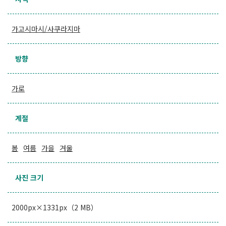
가고시마시/사쿠라지마
방향
가로
계절
봄
여름
가을
겨울
사진 크기
2000px×1331px（2 MB）