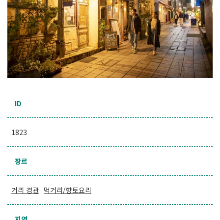
ID
1823
장르
거리 경관
먹거리/향토요리
지역