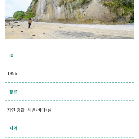
ID
1956
장르
자연 경관
해변/바다/섬
지역