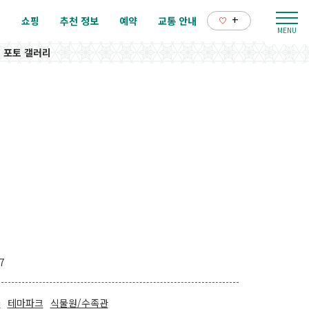
+
리
쇼핑
추천 정보
예약
교통 안내
포토 갤러리
7
물
테마파크
식물원/수족관