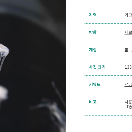
지역
가고
방향
세
계절
봄
사진 크기
13
키워드
イ
비고
사용
「©