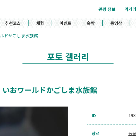
관광 정보
먹거
추천코스
체험
이벤트
숙박
동영상
 いおワールドかごしま水族館
포토 갤러리
rium / いおワールドかごしま水族館
ID
198
장르
동