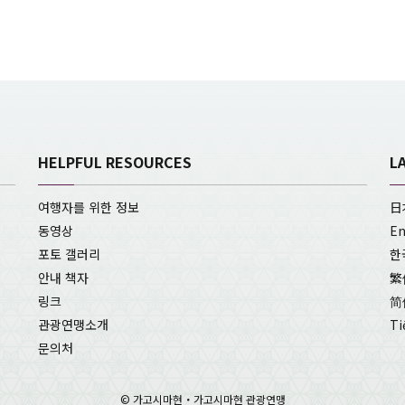
HELPFUL RESOURCES
L
여행자를 위한 정보
日
동영상
En
포토 갤러리
한
안내 책자
繁
링크
简
관광연맹소개
Ti
문의처
© 가고시마현・가고시마현 관광연맹