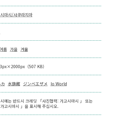
시마시/사쿠라지마
로
여름
가을
겨울
33px×2000px（507 KB）
ルカ
水族館
ジンベエザメ
Io World
시에는 반드시 크레딧 「사진협력: 가고시마시 」 또는
가고시마시 」을 표시해 주십시오.