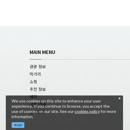
MAIN MENU
관광 정보
먹거리
쇼핑
추천 정보
예약
We use cookies on this site to enhance your user
교통 안내
experience. If you continue to browse, you accept the
use of cookies on our site. See our
cookies policy
for more
즐겨찾기
information.
Accept