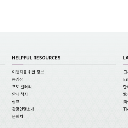
HELPFUL RESOURCES
L
여행자를 위한 정보
日
동영상
En
포토 갤러리
한
안내 책자
繁
링크
简
관광연맹소개
Ti
문의처