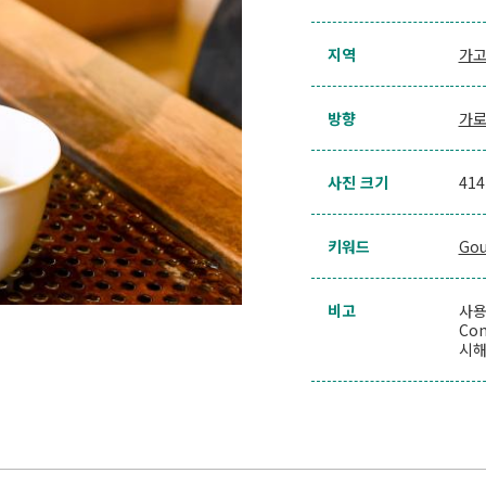
지역
가고
방향
가
사진 크기
41
키워드
Go
비고
사용
Con
시해