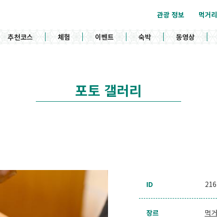
관광 정보
먹거
추천코스
체험
이벤트
숙박
동영상
포토 갤러리
ID
216
장르
먹거