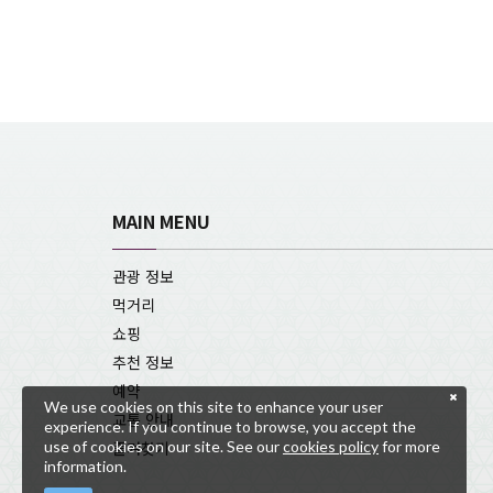
MAIN MENU
관광 정보
먹거리
쇼핑
추천 정보
예약
We use cookies on this site to enhance your user
교통 안내
experience. If you continue to browse, you accept the
use of cookies on our site. See our
cookies policy
for more
즐겨찾기
information.