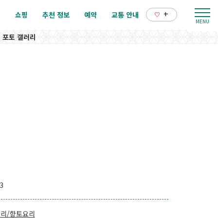
+
리
쇼핑
추천 정보
예약
교통 안내
포토 갤러리
3
리/향토요리