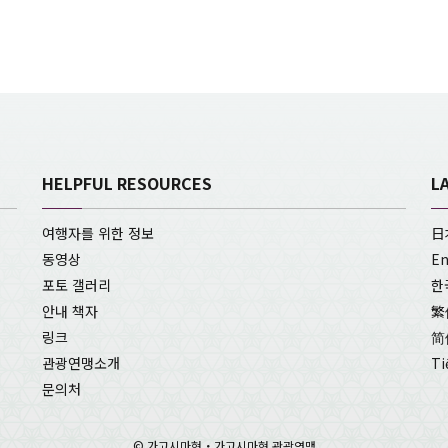
HELPFUL RESOURCES
L
여행자를 위한 정보
日
동영상
En
포토 갤러리
한
안내 책자
繁
링크
简
관광연맹소개
Ti
문의처
© 가고시마현・가고시마현 관광연맹