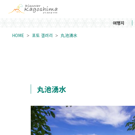
여행지
HOME
포토 갤러리
丸池湧水
丸池湧水