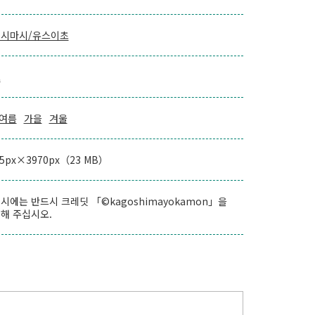
시마시/유스이초
로
여름
가을
겨울
55px×3970px（23 MB）
시에는 반드시 크레딧 「©kagoshimayokamon」을
해 주십시오.