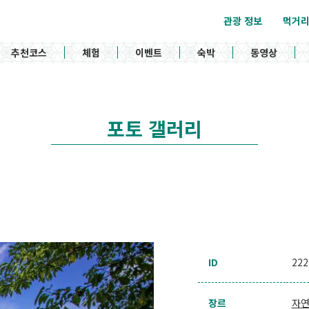
관광 정보
먹거
추천코스
체험
이벤트
숙박
동영상
포토 갤러리
ID
222
장르
자연