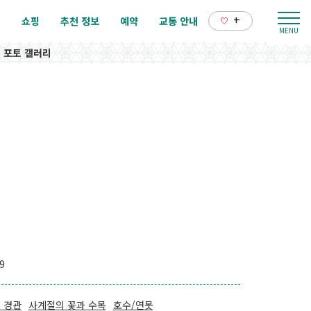
+
리
쇼핑
추천 정보
예약
교통 안내
포토 갤러리
9
 경관
사계절의 꽃과 수목
호수/연못