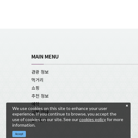
MAIN MENU
관광 정보
먹거리
쇼핑
추천 정보
예약
We use cookies on this site to enhance your user
교통 안내
experience. If you continue to browse, you accept the
use of cookies on our site. See our
cookies policy
for more
즐겨찾기
information.
Accept