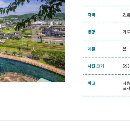
지역
기리
방향
가
계절
봄
사진 크기
59
비고
사용
표시