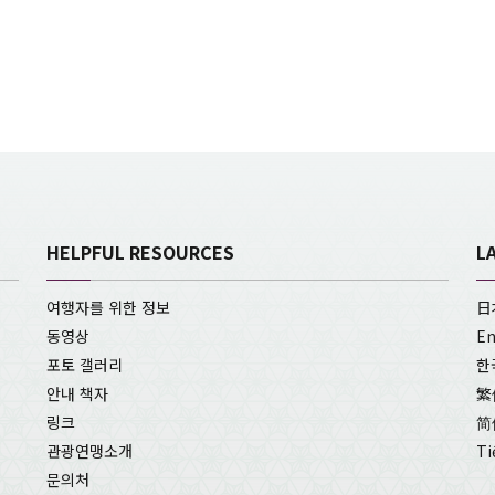
HELPFUL RESOURCES
L
여행자를 위한 정보
日
동영상
En
포토 갤러리
한
안내 책자
繁
링크
简
관광연맹소개
Ti
문의처