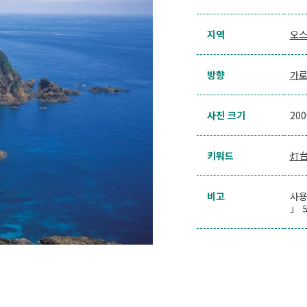
지역
오스
방향
가
사진 크기
20
키워드
灯
비고
사용
」 