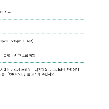
미 지구
로
00px×1596px（1 MB）
台
自然
岬
本土最南端
시에는 반드시 크레딧 「사진협력: 가고시마현 관광연맹
또는 「©K.P.V.B」을 표시해 주십시오.