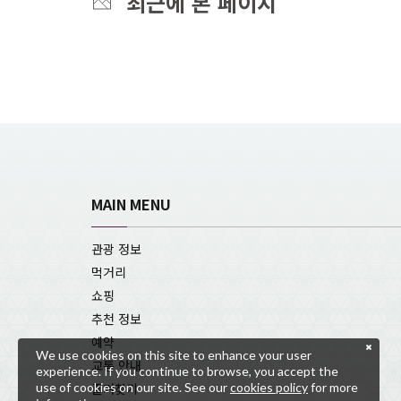
최근에 본 페이지
MAIN MENU
관광 정보
먹거리
쇼핑
추천 정보
예약
We use cookies on this site to enhance your user
교통 안내
experience. If you continue to browse, you accept the
use of cookies on our site. See our
cookies policy
for more
즐겨찾기