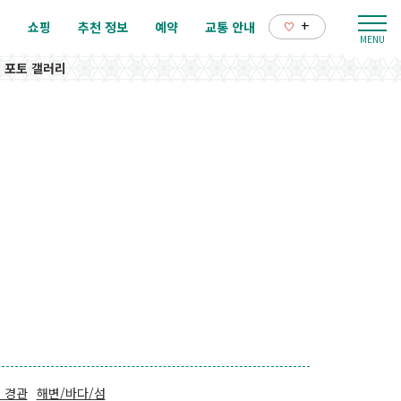
+
리
쇼핑
추천 정보
예약
교통 안내
포토 갤러리
 경관
해변/바다/섬