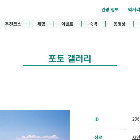
관광 정보
먹거
추천코스
체험
이벤트
숙박
동영상
포토 갤러리
ID
296
장르
자연