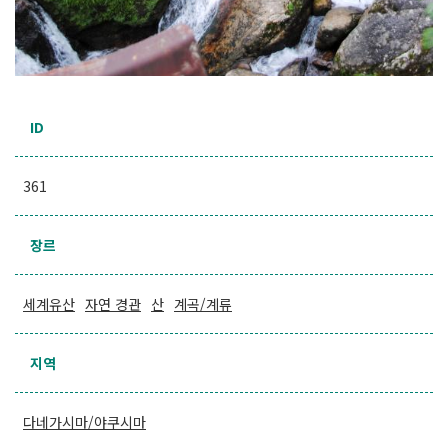
ID
361
장르
세계유산
자연 경관
산
계곡/계류
지역
다네가시마/야쿠시마