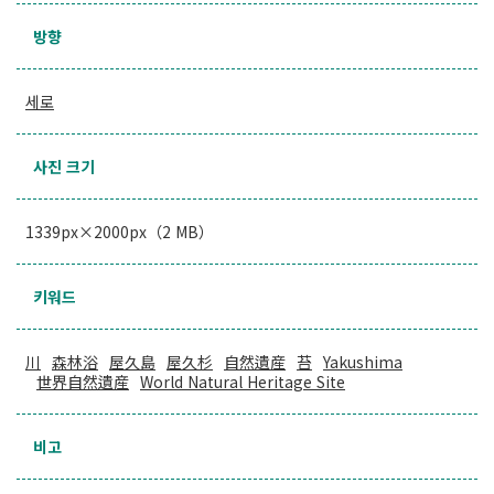
방향
세로
사진 크기
1339px×2000px（2 MB）
키워드
川
森林浴
屋久島
屋久杉
自然遺産
苔
Yakushima
世界自然遺産
World Natural Heritage Site
비고