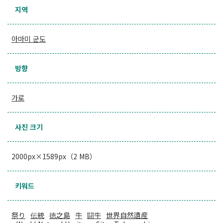
지역
아마미 군도
방향
가로
사진 크기
2000px×1589px（2 MB）
키워드
祭り
伝統
徳之島
牛
闘牛
世界自然遺産