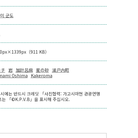
미 군도
로
00px×1339px（911 KB）
ーチ
岩
加計呂麻
星の砂
瀬戸内町
mami Oshima
Kakeroma
시에는 반드시 크레딧 「사진협력: 가고시마현 관광연맹
또는 「©K.P.V.B」을 표시해 주십시오.