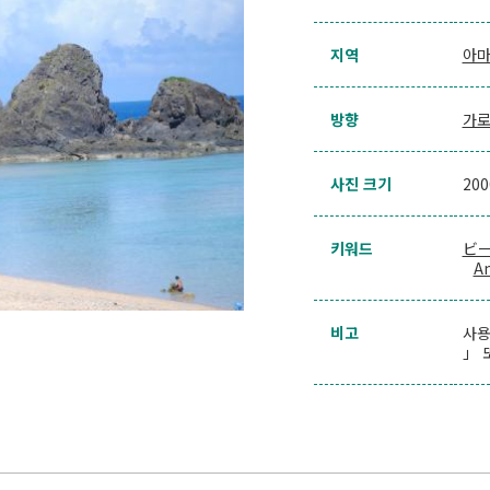
지역
아마
방향
가
사진 크기
20
키워드
ビ
A
비고
사용
」 