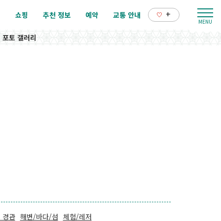
+
리
쇼핑
추천 정보
예약
교통 안내
포토 갤러리
 경관
해변/바다/섬
체험/레저