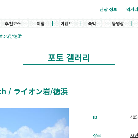
관광 정보
먹거
추천코스
체험
이벤트
숙박
동영상
 ライオン岩/徳浜
포토 갤러리
each / ライオン岩/徳浜
ID
405
장르
자연