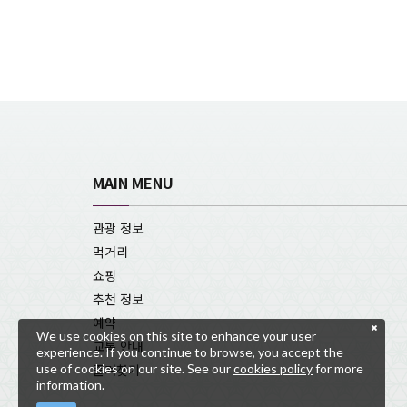
MAIN MENU
관광 정보
먹거리
쇼핑
추천 정보
예약
We use cookies on this site to enhance your user
교통 안내
experience. If you continue to browse, you accept the
use of cookies on our site. See our
cookies policy
for more
즐겨찾기
information.