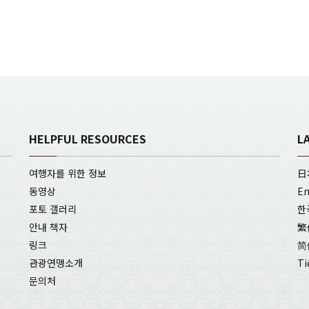
HELPFUL RESOURCES
L
여행자를 위한 정보
日
동영상
En
포토 갤러리
한
안내 책자
繁
링크
简
관광연맹소개
Ti
문의처