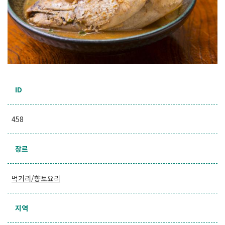
ID
458
장르
먹거리/향토요리
지역