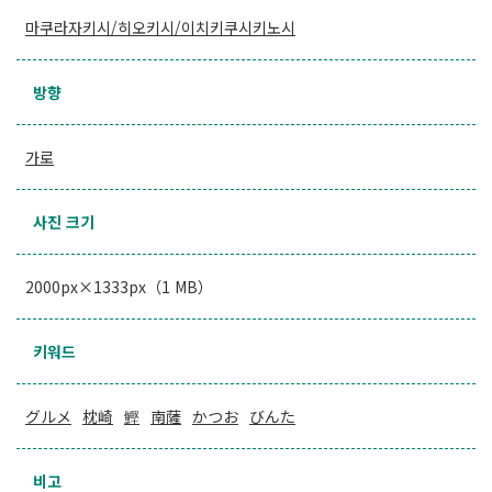
마쿠라자키시/히오키시/이치키쿠시키노시
방향
가로
사진 크기
2000px×1333px（1 MB）
키워드
グルメ
枕崎
鰹
南薩
かつお
びんた
비고