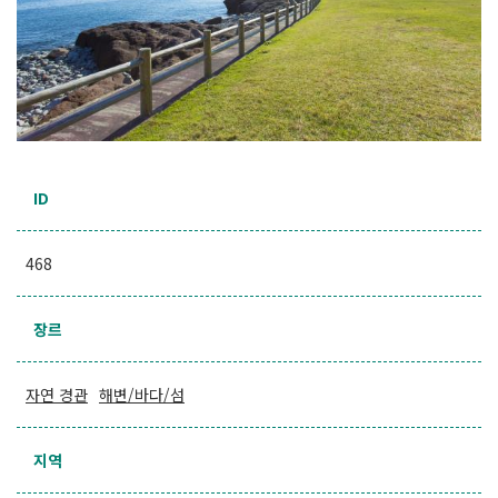
ID
468
장르
자연 경관
해변/바다/섬
지역