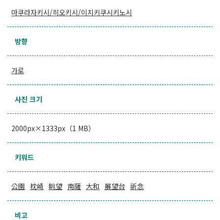
마쿠라자키시/히오키시/이치키쿠시키노시
방향
가로
사진 크기
2000px×1333px（1 MB）
키워드
公園
枕崎
眺望
南薩
大和
展望台
祈念
비고