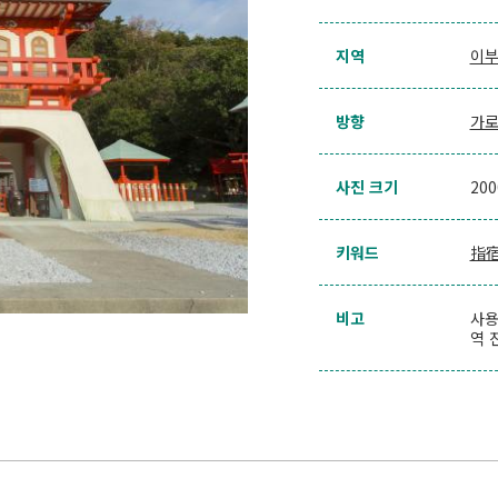
지역
이
방향
가
사진 크기
20
키워드
指
비고
사용
역 