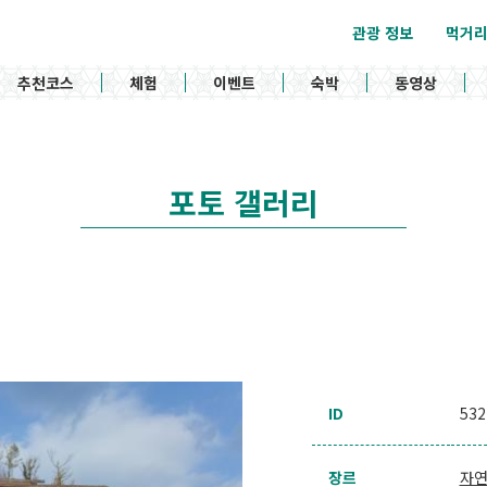
관광 정보
먹거
추천코스
체험
이벤트
숙박
동영상
포토 갤러리
ID
532
장르
자연