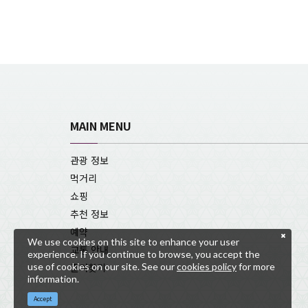
MAIN MENU
관광 정보
먹거리
쇼핑
추천 정보
예약
We use cookies on this site to enhance your user
교통 안내
experience. If you continue to browse, you accept the
use of cookies on our site. See our
cookies policy
for more
즐겨찾기
information.
Accept