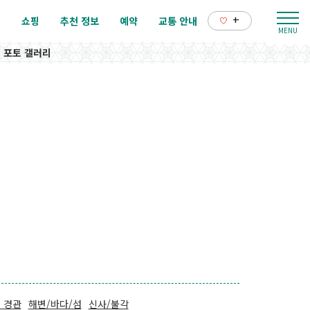
+
리
쇼핑
추천 정보
예약
교통 안내
포토 갤러리
 경관
해변/바다/섬
신사/불각