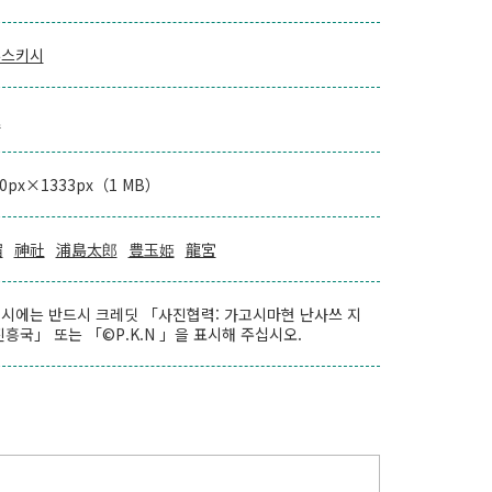
부스키시
로
00px×1333px（1 MB）
宿
神社
浦島太郎
豊玉姫
龍宮
시에는 반드시 크레딧 「사진협력: 가고시마현 난사쓰 지
진흥국」 또는 「©P.K.N 」을 표시해 주십시오.