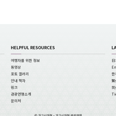
HELPFUL RESOURCES
L
여행자를 위한 정보
日
동영상
En
포토 갤러리
한
안내 책자
繁
링크
简
관광연맹소개
Ti
문의처
© 가고시마현・가고시마현 관광연맹