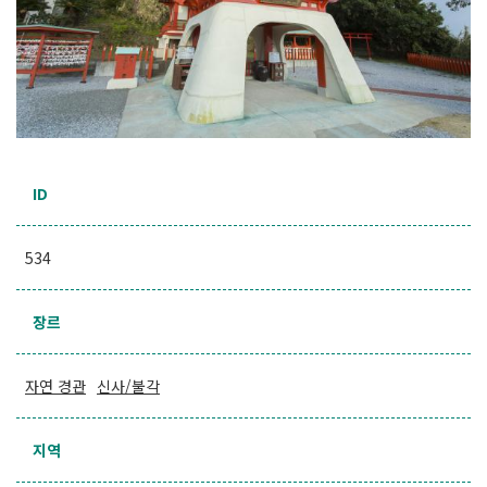
ID
534
장르
자연 경관
신사/불각
지역