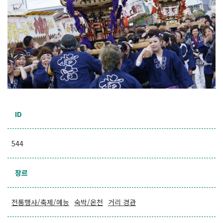
ID
544
장르
전통행사/축제/예능
숙박/온천
거리 경관