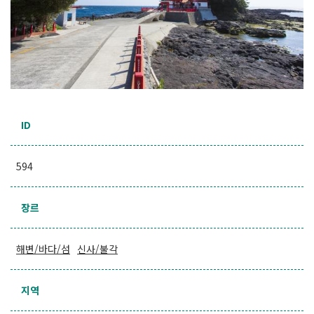
ID
594
장르
해변/바다/섬
신사/불각
지역