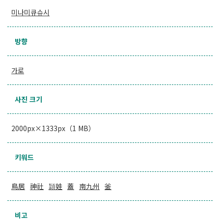
미나미큐슈시
방향
가로
사진 크기
2000px×1333px（1 MB）
키워드
鳥居
神社
頴娃
蓋
南九州
釜
비고