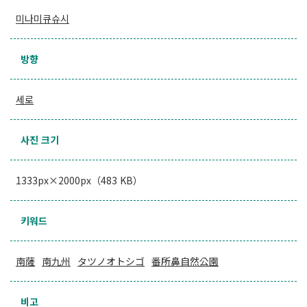
미나미큐슈시
방향
세로
사진 크기
1333px×2000px（483 KB）
키워드
南薩
南九州
タツノオトシゴ
番所鼻自然公園
비고