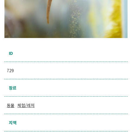
ID
729
장르
동물
체험/레저
지역