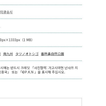
나미큐슈시
로
00px×1333px（1 MB）
薩
南九州
タツノオトシゴ
番所鼻自然公園
시에는 반드시 크레딧 「사진협력: 가고시마현 난사쓰 지
진흥국」 또는 「©P.K.N 」을 표시해 주십시오.