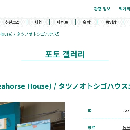
관광 정보
먹거
추천코스
체험
이벤트
숙박
동영상
orse House) / タツノオトシゴハウス5
포토 갤러리
 (Seahorse House) / タツノオトシゴハウス
ID
733
장르
동