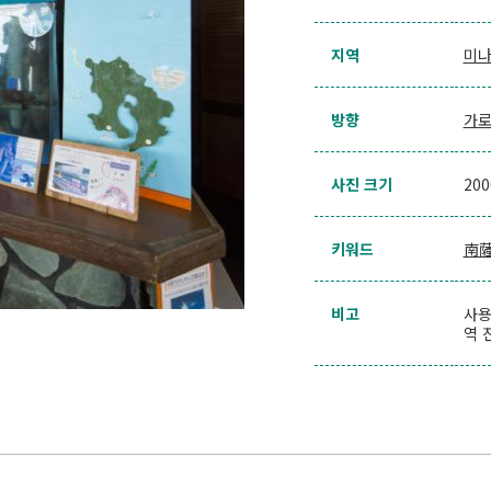
지역
미
방향
가
사진 크기
20
키워드
南
비고
사용
역 