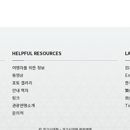
HELPFUL RESOURCES
L
여행자를 위한 정보
日
동영상
En
포토 갤러리
한
안내 책자
繁
링크
简
관광연맹소개
Ti
문의처
© 가고시마현・가고시마현 관광연맹