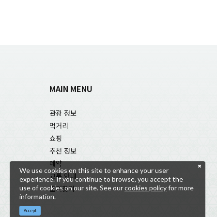
MAIN MENU
관광 정보
먹거리
쇼핑
추천 정보
예약
We use cookies on this site to enhance your user
교통 안내
experience. If you continue to browse, you accept the
use of cookies on our site. See our
cookies policy
for more
즐겨찾기
information.
Accept