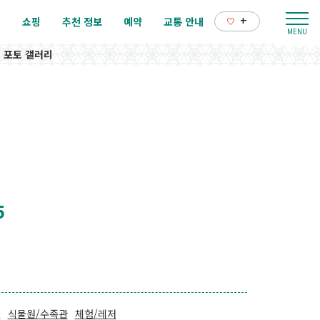
+
리
쇼핑
추천 정보
예약
교통 안내
포토 갤러리
5
물
식물원/수족관
체험/레저