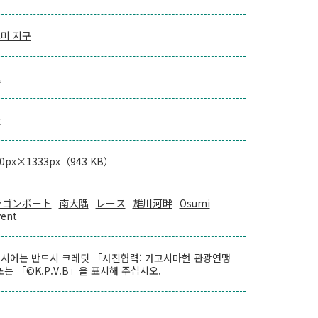
미 지구
로
을
00px×1333px（943 KB）
ラゴンボート
南大隅
レース
雄川河畔
Osumi
vent
시에는 반드시 크레딧 「사진협력: 가고시마현 관광연맹
또는 「©K.P.V.B」을 표시해 주십시오.