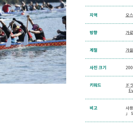
지역
오스
방향
가
계절
가
사진 크기
20
키워드
ド
E
비고
사용
」 