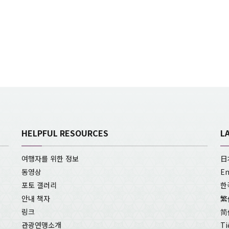
HELPFUL RESOURCES
L
여행자를 위한 정보
日
동영상
En
포토 갤러리
한
안내 책자
繁
링크
简
관광연맹소개
Ti