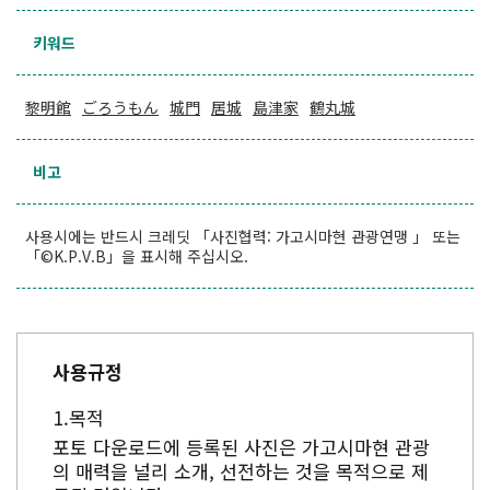
키워드
黎明館
ごろうもん
城門
居城
島津家
鶴丸城
비고
사용시에는 반드시 크레딧 「사진협력: 가고시마현 관광연맹 」 또는
「©K.P.V.B」을 표시해 주십시오.
사용규정
목적
포토 다운로드에 등록된 사진은 가고시마현 관광
의 매력을 널리 소개, 선전하는 것을 목적으로 제