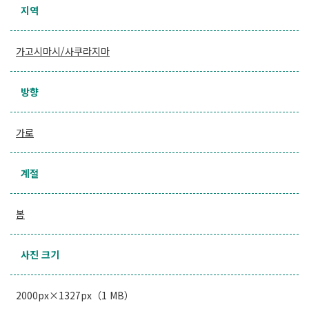
지역
가고시마시/사쿠라지마
방향
가로
계절
봄
사진 크기
2000px×1327px（1 MB）